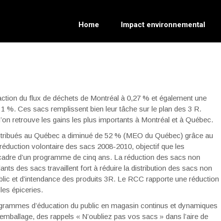
Home
Impact environnemental
action du flux de déchets de Montréal à 0,27 % et également une
 %. Ces sacs remplissent bien leur tâche sur le plan des 3 R.
’on retrouve les gains les plus importants à Montréal et à Québec.
istribués au Québec a diminué de 52 % (MEO du Québec) grâce au
 réduction volontaire des sacs 2008-2010, objectif que les
 cadre d’un programme de cinq ans. La réduction des sacs non
llants des sacs travaillent fort à réduire la distribution des sacs non
public et d’intendance des produits 3R. Le RCC rapporte une réduction
es épiceries.
rogrammes d’éducation du public en magasin continus et dynamiques
ballage, des rappels « N’oubliez pas vos sacs » dans l’aire de